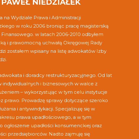
PAWEŁ NIEDZIAŁEK
 na Wydziale Prawa i Administracji
zkiego w roku 2006 broniąc pracę magisterską
 Finansowego. w latach 2006-2010 odbyłem
cką i prawomocną uchwałą Okręgowej Rady
zi zostałem wpisany na listę adwokatów Izby
dzi.
wokata i doradcy restrukturyzacyjnego. Od lat
 indywidualnych i biznesowych w walce z
eniem – wykorzystując w tym celu instytucje
ez prawo. Prowadzę sprawy dotyczące szeroko
ania i antywindykacji. Specjalizuję się w
zakresu prawa upadłościowego, a w tym
o ogłoszenie upadłości konsumenckiej oraz
ści przedsiębiorców. Nadto zajmuję się