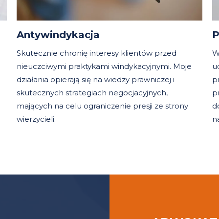
Antywindykacja
P
Skutecznie chronię interesy klientów przed
W
nieuczciwymi praktykami windykacyjnymi. Moje
u
działania opierają się na wiedzy prawniczej i
p
skutecznych strategiach negocjacyjnych,
p
mających na celu ograniczenie presji ze strony
d
wierzycieli.
n