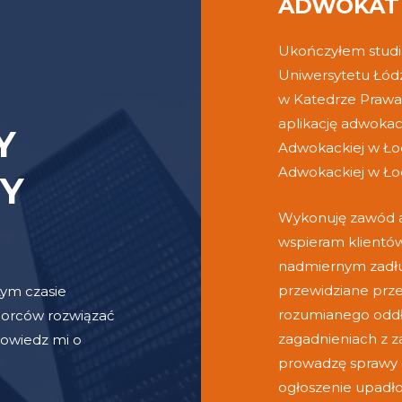
ADWOKAT 
Ukończyłem studia
Uniwersytetu Łód
w Katedrze Prawa
aplikację adwoka
Y
Adwokackiej w Łod
Adwokackiej w Ło
Y
Wykonuję zawód ad
wspieram klientów
nadmiernym zadłuż
przewidziane prz
ym czasie
rozumianego oddłuż
iorców rozwiązać
zagadnieniach z 
powiedz mi o
prowadzę sprawy 
ogłoszenie upadło