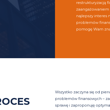
restrukturyzacją f
zaangażowaniem i
najlepszy interes
problemów finans
pomogę Wam znal
Wszystko zaczyna się od pier
ROCES
problemów finansowych – zap
sprawę i zaproponuję optymal